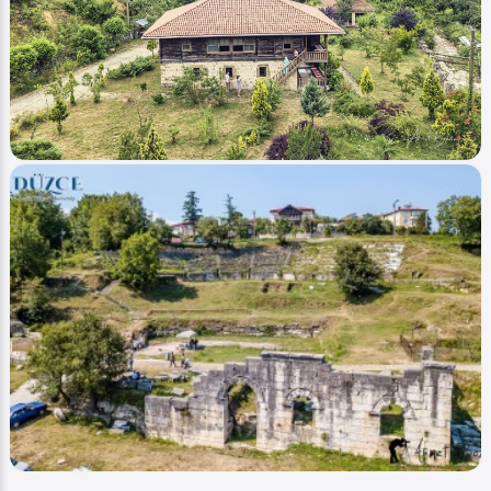
Ahmet Bozdemir
0
1539
0
Image
Tarih - History
Akçakoca Hemşin Tarihi Ahşap Camii
Ahmet Bozdemir
0
1764
0