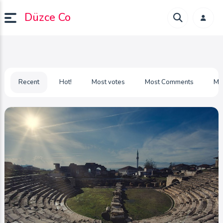
Düzce Co
Recent
Hot!
Most votes
Most Comments
Mo