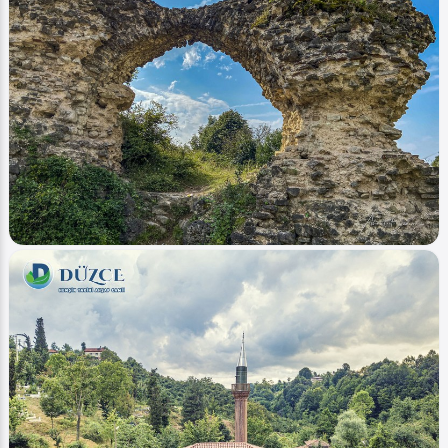
Image
Tarih - History
Beyköy Kalesi
Ahmet Bozdemir
0
1934
0
Image
Tarih - History
Kemerkasım Su Kemerleri