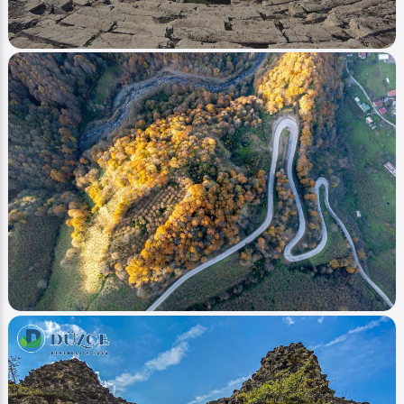
Image
Tarih - History
Konuralp Antik Tiyatrı
Ahmet Bozdemir
0
1598
0