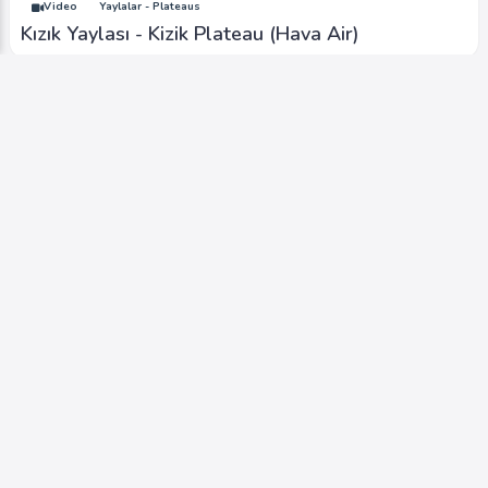
Video
Yaylalar - Plateaus
Kızık Yaylası - Kizik Plateau (Hava Air)
Video
Şelaleler - Waterfall
Güzeldere Şelalesi Güz - Güzeldere Waterfall
Autumn