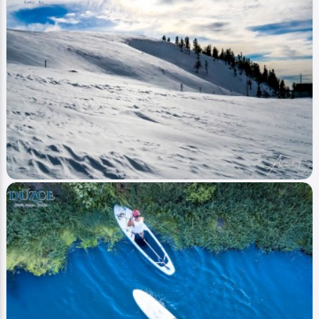
Image
Yaylalar - Plateaus
Düzce Kızık (Yayla Plateau)
Ahmet Bozdemir
0
3200
1
Image
Yaylalar - Plateaus
Düzce Kardüz Yaylası Kış - Duzce Karduz
Plateau Winter