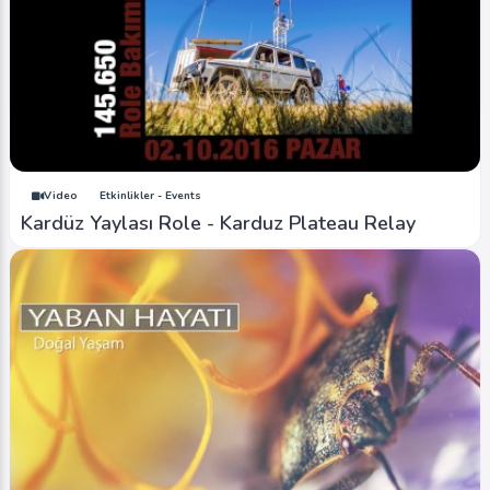
Image
Şelaleler - Waterfalls
Balıklı Yaylası - Balikli Plateau (İlkbahar -
Spring)
Ahmet Bozdemir
0
6581
0
Video
Etkinlikler - Events
Kardüz Yaylası Role - Karduz Plateau Relay
Image
Yaylalar - Plateaus
Düzce Kızık Yaylası - Duzce Kizik Plateau (Hava
- Air)
Ahmet Bozdemir
0
4432
0