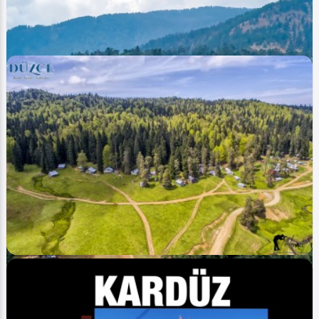
Ahmet Bozdemir
0
6727
0