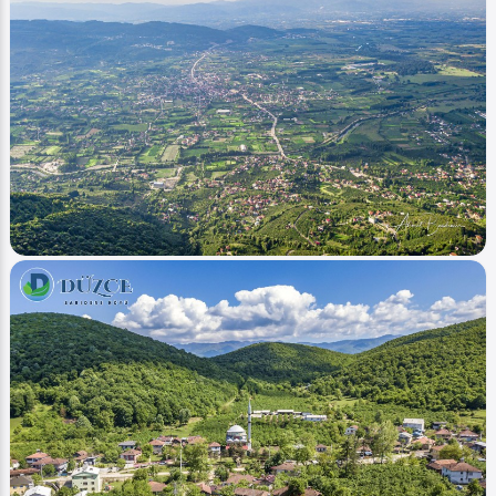
Image
Düzce Fotoğrafları
Gölyaka Bakacak (Günbatımı - Sunset)