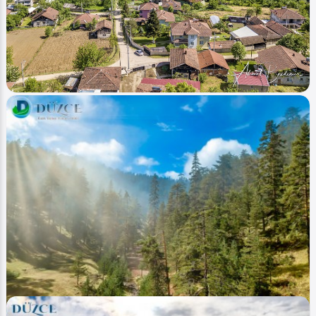
Ahmet Bozdemir
0
1384
0
Image
Köyler - Villages
Sarıdere (Köy Village)
Ahmet Bozdemir
0
2019
0