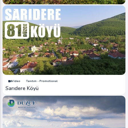
Image
Düzce Fotoğrafları
Güneyden Düzce Ovası
Ahmet Bozdemir
0
2178
0
Video
Tanıtım - Promotional
Sarıdere Köyü