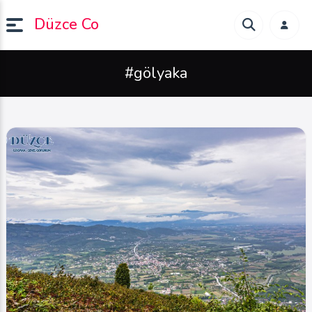
Düzce Co
#gölyaka