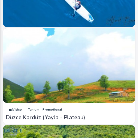
Ahmet Bozdemir
0
4297
0
Image
Akarsular - Streams
Düzce - (Paddle - Kürek Sörfü)
Ahmet Bozdemir
0
4014
0
Video
Tanıtım - Promotional
Düzce Kardüz (Yayla - Plateau)