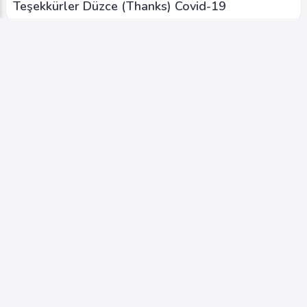
Teşekkürler Düzce (Thanks) Covid-19
Video
Etkinlikler - Events
Düzce Evde Kalıyor (not leaving the house)