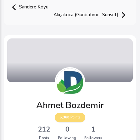
Sarıdere Köyü
Akçakoca (Günbatımı - Sunset)
Ahmet Bozdemir
5,360
Points
212
0
1
Posts
Following
Followers