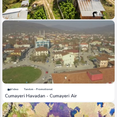
Ahmet Bozdemir
0
5700
1
Image
Yaylalar - Plateaus
Oflu Yaylası - Oflu Plateau (Hava - Air)
Ahmet Bozdemir
0
4057
1
Video
Tanıtım - Promotional
Cumayeri Havadan - Cumayeri Air