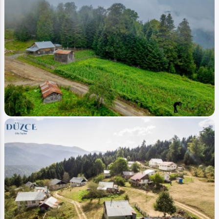
Image
Akarsular - Streams
Dipsizgöl Çamlıbel (Göl - Lake)
Ahmet Bozdemir
0
8856
0
Image
Yaylalar - Plateaus
Düzce - Odayeri - Yanık (Hava - Air)