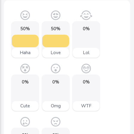
50%
50%
0%
Haha
Love
Lol
0%
0%
0%
Cute
Omg
WTF