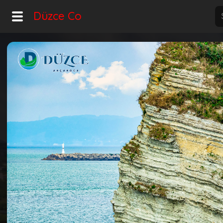
Düzce Co
Home
Explore
Home
Hot!
Night Mode