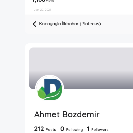
views
Jun 20, 2021
Kocayayla İlkbahar (Plateaus)
Ahmet Bozdemir
212
0
1
Posts
Following
Followers