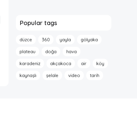
Popular tags
düzce
360
yayla
gölyaka
plateau
doğa
hava
karadeniz
akçakoca
air
köy
kaynaşlı
şelale
video
tarih