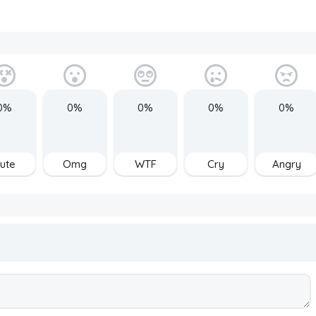
0%
0%
0%
0%
0%
ute
Omg
WTF
Cry
Angry