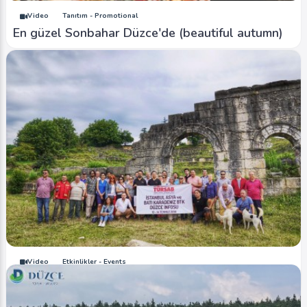
Video
Tanıtım - Promotional
En güzel Sonbahar Düzce'de (beautiful autumn)
Video
Etkinlikler - Events
Türsab Düzce İnfo Gezisi