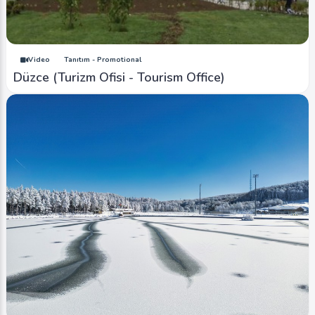
Image
Akarsular - Streams
Düzce Melen Boyları (meander)
Video
Tanıtım - Promotional
0
5788
0
Düzce (Turizm Ofisi - Tourism Office)