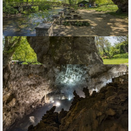
Video
Tarih - History
Cumayanı Mesire Alanı - Cumayani Picnic Area
(360TR)