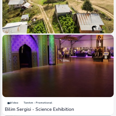
Image
Şelaleler - Waterfalls
Balıklı Yaylası - Balikli Plateau (İlkbahar -
Spring)
0
6583
0
Image
Yaylalar - Plateaus
Oflu Yaylası - Oflu Plateau (Hava - Air)
0
4057
1
Video
Tanıtım - Promotional
Bilim Sergisi - Science Exhibition