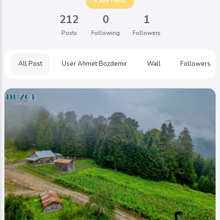
5,360
Points
212
0
1
Posts
Following
Followers
All Post
User Ahmet Bozdemir
Wall
Followers