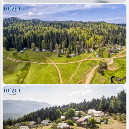
Image
Yaylalar - Plateaus
Balıklı Yaylası - Balikli Plateau
0
5391
0