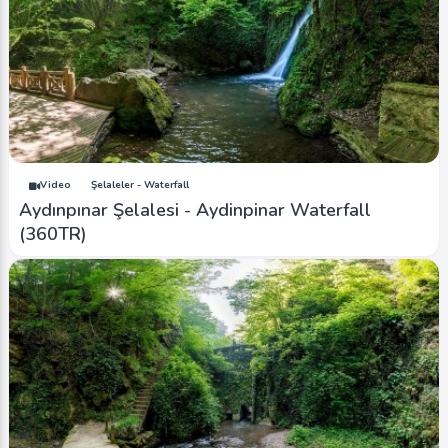
Image
Mağaralar - Caves
Düzce Sarıkaya Mağarası - Duzce Sarikaya
Caves
0
6366
0
Video
Şelaleler - Waterfall
Aydınpınar Şelalesi - Aydinpinar Waterfall
(360TR)