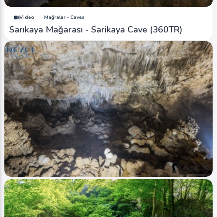
Video
Mağralar - Caves
Sarıkaya Mağarası - Sarikaya Cave (360TR)
Image
Şelaleler - Waterfalls
Cumayanı Mesire Alanı - Cumayani Picnic Area
0
7363
0