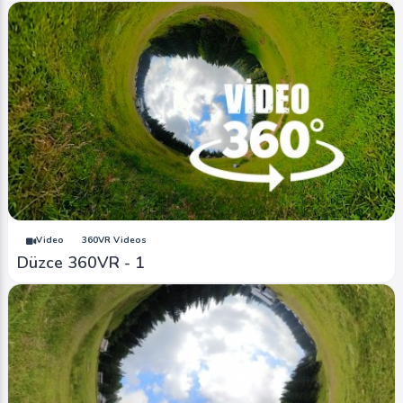
Image
Yaylalar - Plateaus
Düzce Kızık Yaylası - Duzce Kizik Plateau (Hava
- Air)
0
4432
0
Image
Şehir Merkezi - City Centrum
Düzce Şehir Merkezi - Duzce City Centrum
0
20554
1
Video
360VR Videos
Düzce 360VR - 1