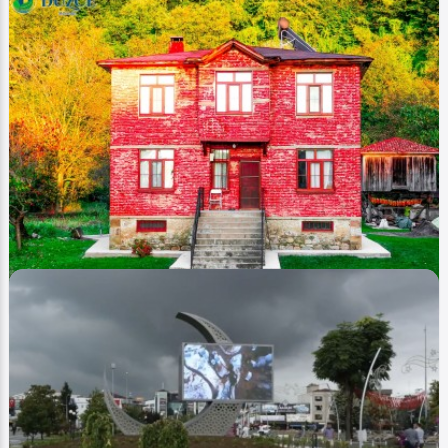
Image
Köyler - Villages
Derdin Köyü - Derdin Villages
0
9019
0