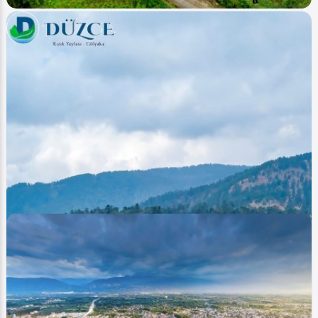
Image
Yaylalar - Plateaus
Düzce - Odayeri - Yanık (Hava - Air)
0
5700
1