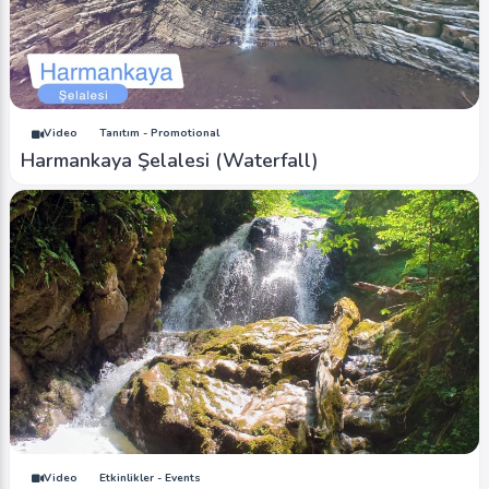
Video
Tanıtım - Promotional
Harmankaya Şelalesi (Waterfall)
Video
Etkinlikler - Events