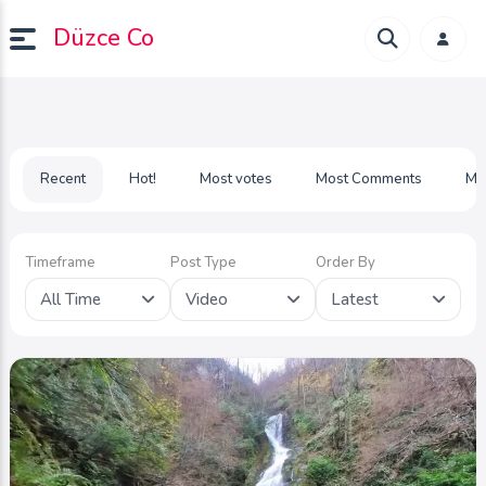
Düzce Co
Recent
Hot!
Most votes
Most Comments
Mo
Timeframe
Post Type
Order By
All Time
Video
Latest