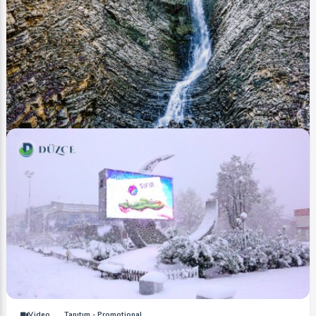
Video
Tanıtım - Promotional
Harmankaya Şelalesi (Harmankaya Waterfall)
Video
Tanıtım - Promotional