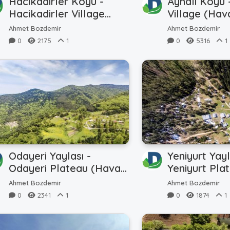
Hacıkadirler Köyü -
Aynalı Köyü 
Hacikadirler Village
Village (Hava
(Hava - Air)
Ahmet Bozdemir
Ahmet Bozdemir
0
2175
1
0
5316
1
Odayeri Yaylası -
Yeniyurt Yayl
Odayeri Plateau (Hava -
Yeniyurt Pla
Air)
Air)
Ahmet Bozdemir
Ahmet Bozdemir
0
2341
1
0
1874
1