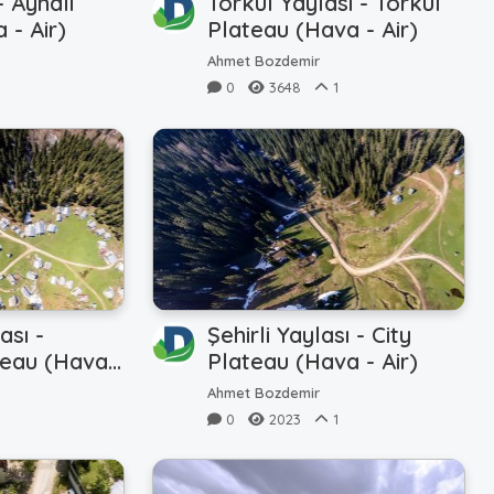
- Aynali
Torkul Yaylası - Torkul
 - Air)
Plateau (Hava - Air)
Ahmet Bozdemir
0
3648
1
ası -
Şehirli Yaylası - City
teau (Hava -
Plateau (Hava - Air)
Ahmet Bozdemir
0
2023
1