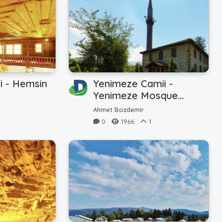
i - Hemsin
Yenimeze Camii -
Yenimeze Mosque
(Uğurlu)
Ahmet Bozdemir
0
1966
1