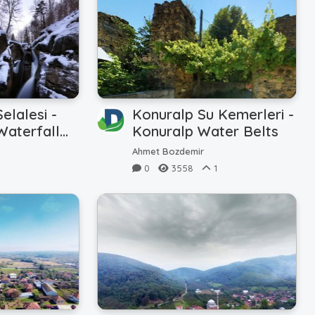
elalesi -
Konuralp Su Kemerleri -
aterfall
Konuralp Water Belts
)
Ahmet Bozdemir
0
3558
1