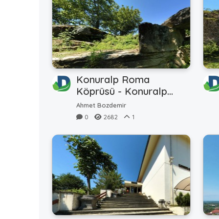
Konuralp Roma
Köprüsü - Konuralp
Rome Bridge
Ahmet Bozdemir
0
2682
1