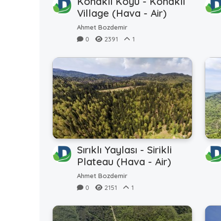
Konaklı Köyü - Konakli
Village (Hava - Air)
Ahmet Bozdemir
0
2391
1
Sırıklı Yaylası - Sirikli
Plateau (Hava - Air)
Ahmet Bozdemir
0
2151
1