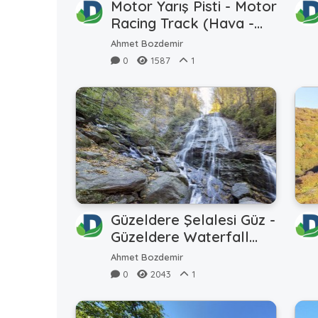
Motor Yarış Pisti - Motor
Racing Track (Hava -
Air)
Ahmet Bozdemir
0
1587
1
Güzeldere Şelalesi Güz -
Güzeldere Waterfall
Autumn
Ahmet Bozdemir
0
2043
1