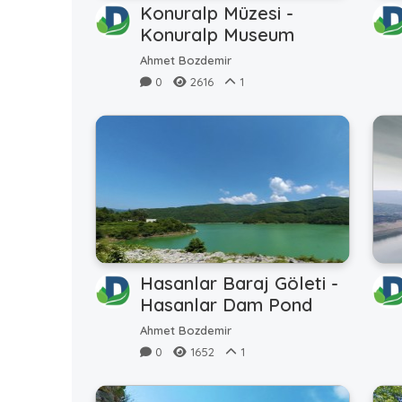
Konuralp Müzesi -
Konuralp Museum
Ahmet Bozdemir
0
2616
1
Hasanlar Baraj Göleti -
Hasanlar Dam Pond
Ahmet Bozdemir
0
1652
1