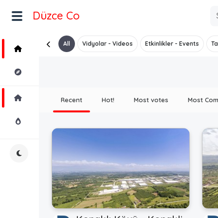
Düzce Co
All
Vidyolar - Videos
Etkinlikler - Events
Ta
Home
Explore
Home
Recent
Hot!
Most votes
Most Co
Hot!
Night Mode