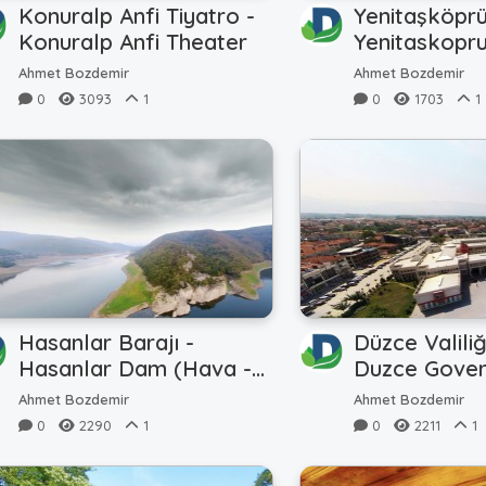
Konuralp Anfi Tiyatro -
Yenitaşköpr
Konuralp Anfi Theater
Yenitaskopru
(Havadan - A
Ahmet Bozdemir
Ahmet Bozdemir
0
3093
1
0
1703
1
Hasanlar Barajı -
Düzce Valiliğ
Hasanlar Dam (Hava -
Duzce Gover
Air)
Him (2014)
Ahmet Bozdemir
Ahmet Bozdemir
0
2290
1
0
2211
1