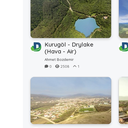
Kurugöl - Drylake
(Hava - Air)
Ahmet Bozdemir
0
2508
1