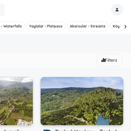
 - Waterfalls
Yaylalar - Plateaus
Akarsular - Streams
Köyler - V
Filters