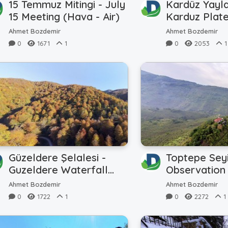
15 Temmuz Mitingi - July
Kardüz Yayla
15 Meeting (Hava - Air)
Karduz Plat
(Hava - Air)
Ahmet Bozdemir
Ahmet Bozdemir
0
1671
1
0
2053
1
Güzeldere Şelalesi -
Toptepe Seyi
Guzeldere Waterfall
Observation 
(Hava - Air)
Ahmet Bozdemir
Ahmet Bozdemir
0
1722
1
0
2272
1