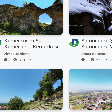
Kemerkasım Su
Samandere Ş
Kemerleri - Kemerkasim
Samandere W
Water Belts
(Winter - Kış
Ahmet Bozdemir
Ahmet Bozdemir
0
1904
1
0
2440
1