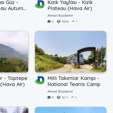
sı Güz -
Kızık Yaylası - Kizik
eau Autumn
Plateau (Hava Air)
Ahmet Bozdemir
0
1906
1
r - Toptepe
Milli Takımlar Kampı -
(Hava Air)
National Teams Camp
Ahmet Bozdemir
0
1671
1