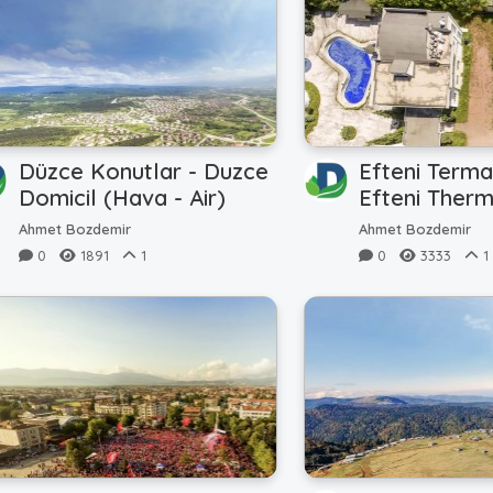
Düzce Konutlar - Duzce
Efteni Terma
Domicil (Hava - Air)
Efteni Therm
(Hava - Air)
Ahmet Bozdemir
Ahmet Bozdemir
0
1891
1
0
3333
1