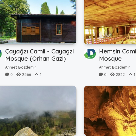
Çayağzı Camii - Cayagzi
Hemşin Cami
Mosque (Orhan Gazi)
Mosque
Ahmet Bozdemir
Ahmet Bozdemir
0
2566
1
0
2832
1