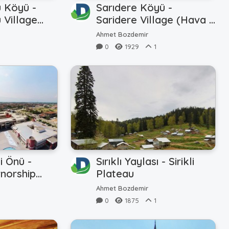
ü Köyü -
Sarıdere Köyü -
 Village
Saridere Village (Hava -
ir)
Air)
Ahmet Bozdemir
0
1929
1
i Önü -
Sırıklı Yaylası - Sirikli
norship
Plateau
Ahmet Bozdemir
0
1875
1