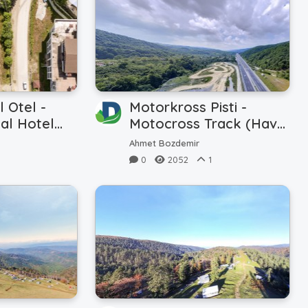
l Otel -
Motorkross Pisti -
al Hotel
Motocross Track (Hava
- Air)
Ahmet Bozdemir
0
2052
1