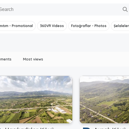
nıtım - Promotional
360VR Videos
Fotoğraflar - Photos
Şelaleler
mments
Most views