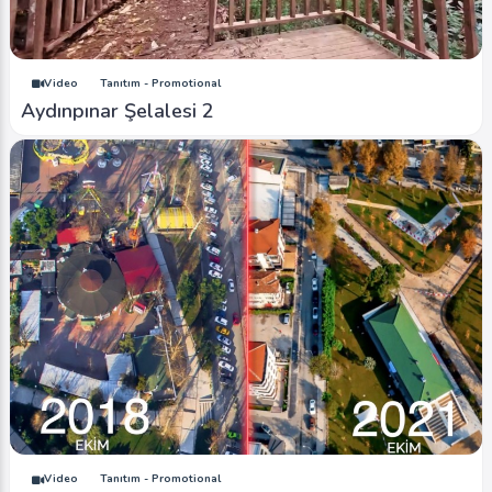
Video
Tanıtım - Promotional
Aydınpınar Şelalesi 2
Video
Tanıtım - Promotional