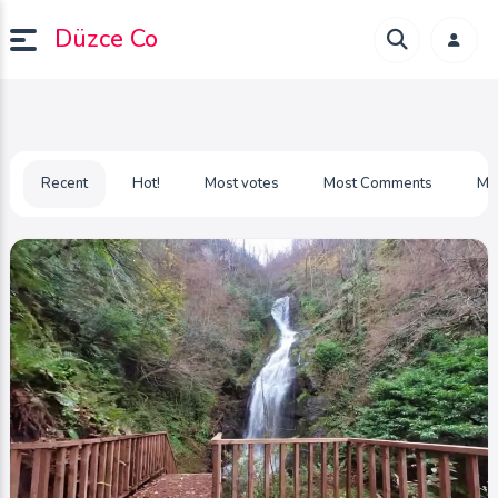
Düzce Co
Recent
Hot!
Most votes
Most Comments
Mo